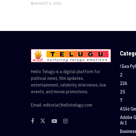
AUGUST 6, 2026
Categ
! Без Р
Hello Telugu is a digital platform for
2
political news, film updates,
226
entertainment, celebrity interviews, live
events, and movie promotions.
25
7
Email: editor(at)hellotelugu.com
A16z Gen
Adobe G
Ai 1
Busines