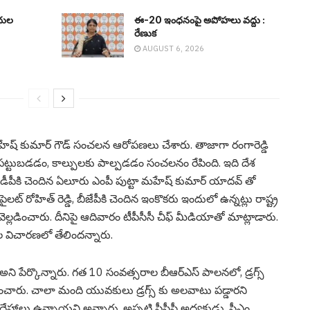
ిధుల
ఈ-20 ఇంధనంపై అపోహలు వద్దు :
రేణుక‌
AUGUST 6, 2026
 మ‌హేష్ కుమార్ గౌడ్ సంచ‌ల‌న ఆరోప‌ణ‌లు చేశారు. తాజాగా రంగారెడ్డి
‌ట్టుబ‌డ‌డం, కాల్పుల‌కు పాల్ప‌డ‌డం సంచ‌ల‌నం రేపింది. ఇది దేశ
 టీడీపీకి చెందిన ఏలూరు ఎంపీ పుట్టా మ‌హేష్ కుమార్ యాద‌వ్ తో
‌ట్ రోహిత్ రెడ్డి, బీజేపీకి చెందిన ఇంకొక‌రు ఇందులో ఉన్న‌ట్లు రాష్ట్ర
 వెల్ల‌డించారు. దీనిపై ఆదివారం టీపీసీసీ చీఫ్ మీడియాతో మాట్లాడారు.
ల విచార‌ణ‌లో తేలింద‌న్నారు.
ి పేర్కొన్నారు. గత 10 సంవత్సరాల బీఆర్ఎస్ పాలనలో, డ్రగ్స్
ంచారు. చాలా మంది యువకులు డ్రగ్స్ కు అలవాటు పడ్డారని
సందేహాలు ఉన్నాయని అన్నారు. అప్పటి పీసీసీ అధ్యక్షుడు, సీఎం