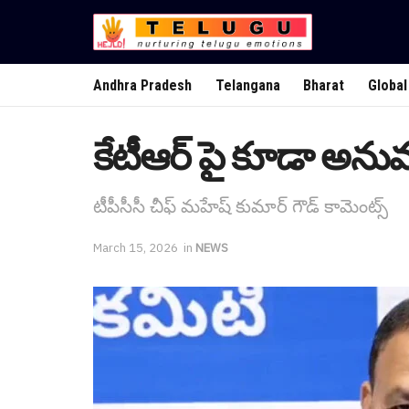
Andhra Pradesh
Telangana
Bharat
Global
కేటీఆర్ పై కూడా అన
టీపీసీసీ చీఫ్ మ‌హేష్ కుమార్ గౌడ్ కామెంట్స్
March 15, 2026
in
NEWS