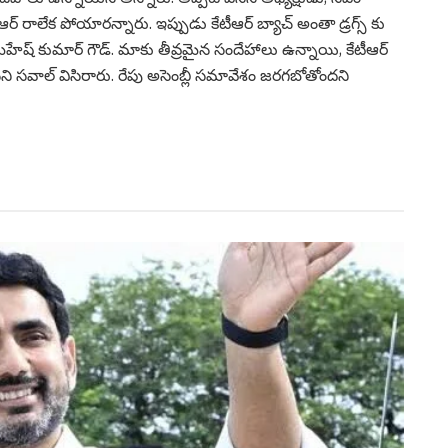
ేటీఆర్ రాలేక పోయారన్నారు. ఇప్పుడు కేటీఆర్ బ్యాచ్ అంతా డ్రగ్స్ కు
‌హేష్ కుమార్ గౌడ్. మాకు తీవ్రమైన సందేహాలు ఉన్నాయి, కేటీఆర్
ానని స‌వాల్ విసిరారు. రేపు అసెంబ్లీ సమావేశం జరగబోతోందని