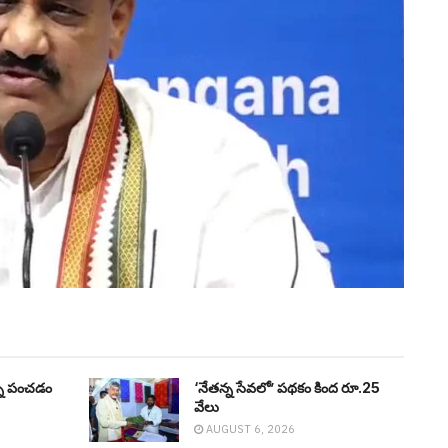
న్ని పంచడం
‘నేతన్న సేవలో’ పథకం కింద రూ.25
వేలు
AUGUST 6, 2026