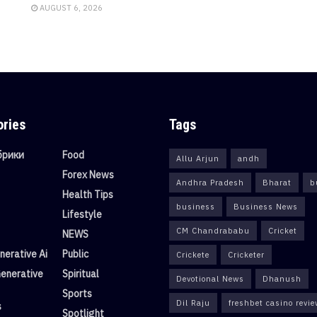
AUGUST 6, 2026
ories
Tags
убрики
Food
Allu Arjun
andh
Forex News
Andhra Pradesh
Bharat
b
Health Tips
business
Business News
Lifestyle
CM Chandrababu
Cricket
NEWS
erative Ai
Public
Crickete
Cricketer
enerative
Spiritual
Devotional News
Dhanush
Sports
Dil Raju
freshbet casino revi
s
Spotlight