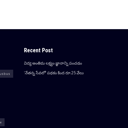
Recent Post
విద్య అంతిమ లక్ష్యం జ్ఞానాన్ని పంచడం
‘నేతన్న సేవలో’ పథకం కింద రూ.25 వేలు
usbus
ew