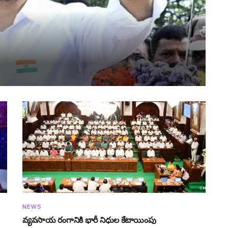
NEWS
వ్య‌వ‌సాయ రంగానికి భారీ నిధుల కేటాయింపు