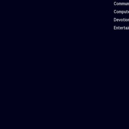
Commun
Compute
Devotio
Enterta