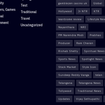
ity
gamblezen casino uk
Global
Test
rs, Games
Hollywood
Jr NTR
KTR
Traditional
nal
Travel
leanbiome review
Lifestyle Ne
inment
Uncategorized
Nayanthara
NRI
PM Narendra Modi
Prabhas
Producer
Ram Charan
Rishab Shetty
Spiritual News
Sports News
Spotlight News
Stock Market
Style Icon
Sundeep Reddy Vanga
telan
Telangana
Telangana News
Tollywood
Traditional News
Updates
Vijay Sethupathi