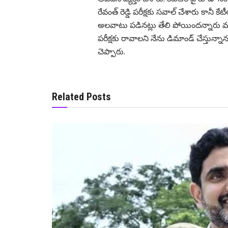
రేవంత్ రెడ్డి పరీక్షకు సవాల్ చేశారు కానీ క
అలవాటు పడిన‌ట్లు తేలి పోయింద‌న్నారు మ
పరీక్షకు రావాలని నేను డిమాండ్ చేస్తున్న
చెప్పారు.
Related Posts