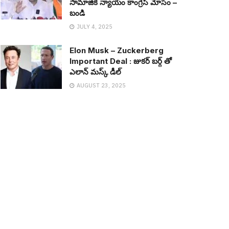
సామాజిక న్యాయం కాంగ్రెస్ మోసం –
బండి
JULY 4, 2025
Elon Musk – Zuckerberg
Important Deal : జుక‌ర్ బ‌ర్గ్ తో
ఎలాన్ మ‌స్క్ డీల్
AUGUST 23, 2025