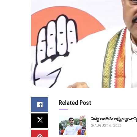
Related Post
విద్య అంతిమ లక్ష్యం జ్ఞానా
AUGUST 6, 2026