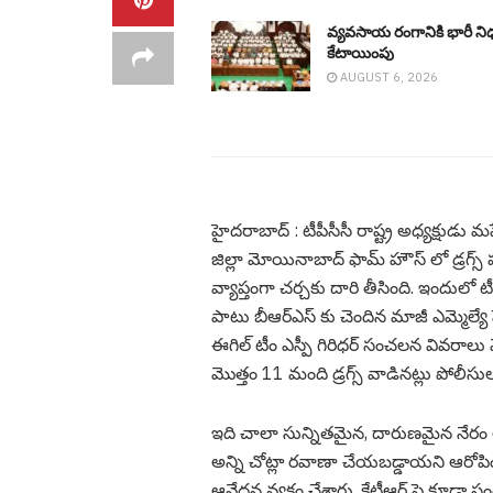
వ్య‌వ‌సాయ రంగానికి భారీ న
కేటాయింపు
AUGUST 6, 2026
హైద‌రాబాద్ : టీపీసీసీ రాష్ట్ర అధ్య‌క్షుడు
జిల్లా మోయినాబాద్ ఫామ్ హౌస్ లో డ్ర‌గ్స్ ప
వ్యాప్తంగా చ‌ర్చ‌కు దారి తీసింది. ఇందులో
పాటు బీఆర్ఎస్ కు చెందిన మాజీ ఎమ్మెల్యే పైల
ఈగిల్ టీం ఎస్పీ గిరిధ‌ర్ సంచ‌ల‌న వివ‌రాలు
మొత్తం 11 మంది డ్ర‌గ్స్ వాడిన‌ట్లు పోలీసు
ఇది చాలా సున్నితమైన, దారుణమైన నేరం అన
అన్ని చోట్లా రవాణా చేయబడ్డాయని ఆరోపి
ఆవేద‌న వ్య‌క్తం చేశారు. కేటీఆర్ పై కూడా 