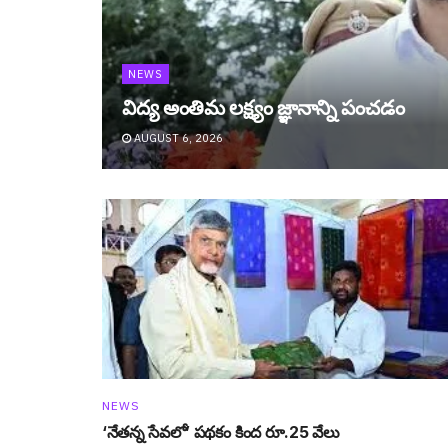
NEWS
విద్య అంతిమ లక్ష్యం జ్ఞానాన్ని పంచడం
AUGUST 6, 2026
NEWS
‘నేతన్న సేవలో’ పథకం కింద రూ.25 వేలు