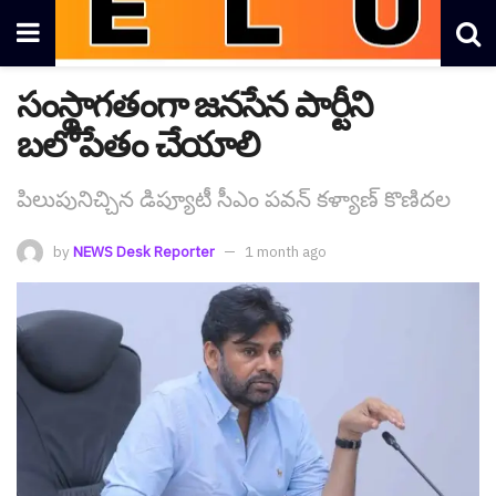
సంస్థాగ‌తంగా జ‌న‌సేన పార్టీని
బ‌లోపేతం చేయాలి
పిలుపునిచ్చిన డిప్యూటీ సీఎం ప‌వ‌న్ క‌ళ్యాణ్ కొణిద‌ల
by
NEWS Desk Reporter
1 month ago