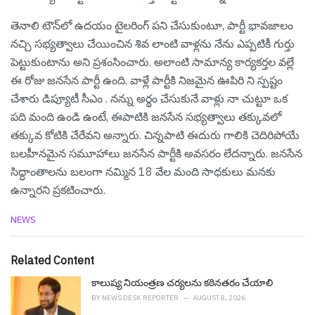
తెనాలి టౌన్‌లో ఉదయం టైలరింగ్ పని చేసుకుంటూ, పార్టీ భావజాలం
నచ్చి సభ్యత్వాలు చేయించిన శివ లాంటి వాళ్లను నేను ఎప్పటికీ గుర్తు
పెట్టుకుంటాను అని ప్ర‌శంసించారు. అలాంటి సామాన్య కార్యకర్తల వల్లే
ఈ రోజు జనసేన పార్టీ ఉంది. వాళ్లే పార్టీకి నిజమైన ఊపిరి ని స్ప‌ష్టం
చేశారు డిప్యూటీ సీఎం . నన్ను అర్థం చేసుకునే వాళ్లు నా చుట్టూ ఒక
పది మంది ఉండి ఉంటే, ఈపాటికి జనసేన సభ్యత్వాలు తక్కువలో
తక్కువ కోటికి చేరేవని అన్నారు. చిన్నపాటి ఈదురు గాలికి చెదిరిపోయే
బలహీనమైన సమూహాలు జనసేన పార్టీకి అవసరం లేదన్నారు. జనసేన
సిద్ధాంతాలను బలంగా నమ్మిన 18 వేల మంది సాధకులు మనకు
ఉన్నారని ప్ర‌క‌టించారు.
C
NEWS
a
t
e
Related Content
g
o
కాలుష్య నియంత్రణ చర్యలను కఠినతరం చేయాలి
r
BY
NEWS DESK REPORTER
AUGUST 8, 2026
i