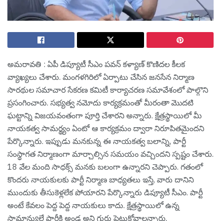
అమ‌రావ‌తి : ఏపీ డిప్యూటీ సీఎం ప‌వ‌న్ క‌ళ్యాణ్ కొణిద‌ల కీల‌క
వ్యాఖ్య‌లు చేశారు. మంగళగిరిలో ఏర్పాటు చేసిన జనసేన నిర్మాణ
సారథుల సమాచార సేకరణ కమిటీ కార్యాచరణ సమావేశంలో పాల్గొని
ప్ర‌సంగించారు. సభ్యత్వ నమోదు కార్యక్రమంతో మీరంతా మొదటి
ఘట్టాన్ని విజయవంతంగా పూర్తి చేశారని అన్నారు. క్షేత్రస్థాయిలో మీ
నాయకత్వ సామర్థ్యం ఏంటో ఆ కార్యక్రమం ద్వారా నిరూపితమైంద‌ని
పేర్కొన్నారు. ఇప్పుడు మనకున్న ఈ నాయకత్వ బలాన్ని, పార్టీ
సంస్థాగత నిర్మాణంగా మార్చాల్సిన సమయం వచ్చిందని స్ప‌ష్టం చేశారు.
18 వేల మంది సాధక్స్ మనకు బలంగా ఉన్నార‌ని చెప్పారు. గతంలో
కొందరు నాయకులకు పార్టీ నిర్మాణ బాధ్యతలు ఇస్తే, వారు దానిని
ముందుకు తీసుకెళ్లలేక పోయారని పేర్కొన్నారు డిప్యూటీ సీఎం. పార్టీ
అంటే కేవలం పెద్ద పెద్ద నాయకులు కాదు. క్షేత్రస్థాయిలో ఉన్న
సామాన్యులే పార్టీకి అండ అని గుర్తు పెట్టుకోవాల‌న్నారు.