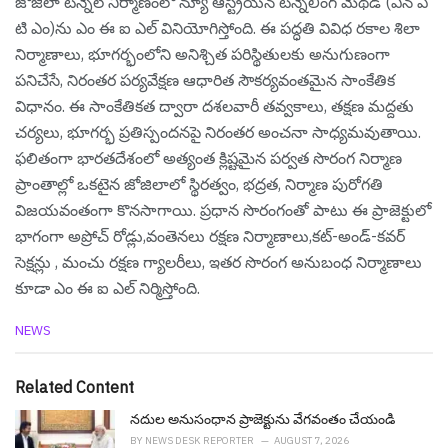
జోజిలా టన్నెల్ నిర్మాణంలో న్యూ ఆస్ట్రియన్ టన్నెలింగ్ మెథడ్ (ఎన్ ఏ
టి ఎం)ను ఎం ఈ ఐ ఎల్ వినియోగిస్తోంది. ఈ పద్ధతి వివిధ రకాల శిలా
నిర్మాణాలు, భూగర్భంలోని అనిశ్చిత పరిస్థితులకు అనుగుణంగా
పనిచేసే, నిరంతర పర్యవేక్షణ ఆధారిత సౌకర్యవంతమైన సాంకేతిక
విధానం. ఈ సాంకేతికత ద్వారా దశలవారీ తవ్వకాలు, తక్షణ మద్దతు
చర్యలు, భూగర్భ ప్రతిస్పందనపై నిరంతర అంచనా సాధ్యమవుతాయి.
ఫలితంగా భారతదేశంలో అత్యంత క్లిష్టమైన పర్వత సొరంగ నిర్మాణ
ప్రాంతాల్లో ఒకటైన జోజిలాలో స్థిరత్వం, భద్రత, నిర్మాణ పురోగతి
విజయవంతంగా కొనసాగాయి. ప్రధాన సొరంగంతో పాటు ఈ ప్రాజెక్టులో
భాగంగా అప్రోచ్ రోడ్లు,వంతెనలు రక్షణ నిర్మాణాలు,కట్-అండ్-కవర్
సెక్షన్లు , మంచు రక్షణ గ్యాలరీలు, ఇతర సొరంగ అనుబంధ నిర్మాణాలు
కూడా ఎం ఈ ఐ ఎల్ నిర్మిస్తోంది.
C
NEWS
a
t
e
Related Content
g
o
నదుల అనుసంధాన ప్రాజెక్టును వేగ‌వంతం చేయండి
r
BY
NEWS DESK REPORTER
AUGUST 7, 2026