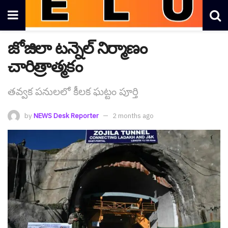
జోజిలా టన్నెల్ నిర్మాణం
చారిత్రాత్మ‌కం
తవ్వక పనులలో కీలక ఘట్టం పూర్తి
by
NEWS Desk Reporter
2 months ago