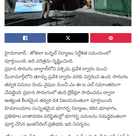
హైద‌రాబాద్ : జోజిలా ట‌న్నెల్ నిర్మాణం నిర్దేశిత స‌మ‌యంలో
పూర్త‌యింది. ఇది చ‌రిత్ర‌ను సృష్టించింది.
ప్రధాన సొరంగం బాల్తాల్‌లోని పశ్చిమ ప్రవేశ ద్వారం నుంచి
మీనామార్గ్‌లోని తూర్పు ప్రవేశ ద్వారం వరకు విస్తరించి ఉంది. సొరంగం
తవ్వక పనులు రెండు వైపుల నుంచీ ఎం ఈ ఐ ఎల్ సమాంతరంగా
చేపట్టింది. ప్రధాన సొరంగంలో తుది బ్రేక్‌థ్రూ సాధించడం ద్వారా
అత్యంత కీలకమైన తవ్వక దశ విజయవంతంగా పూర్తయింది.
హిమాలయాల సున్నితమైన భూగర్భ నిర్మాణం, కఠిన భూభాగం,
ప్రతికూల వాతావరణ పరిస్థితుల్లో భూగర్భ పనులను సమర్థవంతంగా
పూర్తి చేసిన ఇంజినీరింగ్ ప్రతిభకు ఇది నిదర్శనం.