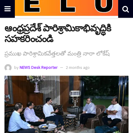
ఆంధ్రప్రదేశ్ పారిశ్రామికాభివృద్ధికి
సహకరించండి
ప్రముఖ పారిశ్రామికవేత్తలతో మంత్రి నారా లోకేష్
by
NEWS Desk Reporter
2 months ago