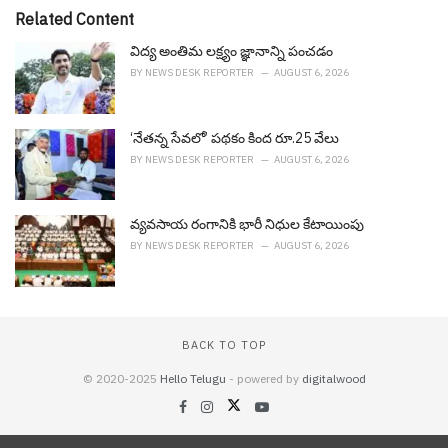
e
Related Content
g
o
విద్య అంతిమ లక్ష్యం జ్ఞానాన్ని పంచడం
r
BY
NEWS DESK REPORTER
AUGUST 6, 2026
i
e
s
‘నేతన్న సేవలో’ పథకం కింద రూ.25 వేలు
:
BY
NEWS DESK REPORTER
AUGUST 6, 2026
వ్య‌వ‌సాయ రంగానికి భారీ నిధుల కేటాయింపు
BY
NEWS DESK REPORTER
AUGUST 6, 2026
BACK TO TOP
© 2020-2025
Hello Telugu
- powered by
digitalwood