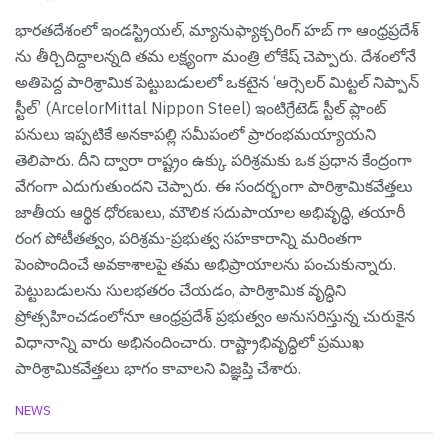
భారతదేశంలో ఇండస్ట్రియల్, మ్యానుఫ్యాక్చరింగ్ హబ్ గా ఆంధ్రప్రదేశ్
ను తీర్చిదిద్దాలన్నది తమ లక్ష్యంగా మంత్రి లోకేష్ చెప్పారు. దేశంలోనే
అతిపెద్ద పారిశ్రామిక పెట్టుబడులలో ఒకటైన ‘ఆర్సెలర్ మిట్టల్ నిప్పాన్
స్టీల్’ (ArcelorMittal Nippon Steel) ఇంటిగ్రేటెడ్ స్టీల్ ప్లాంట్
పనులు ఇప్పటికే అనకాపల్లి సమీపంలో ప్రారంభమయ్యాయని
తెలిపారు. దీని ద్వారా రాష్ట్రం ఉక్కు పరిశ్రమకు ఒక ప్రధాన కేంద్రంగా
వేగంగా ఎదుగుతుందని చెప్పారు. ఈ సందర్భంగా పారిశ్రామికవేత్తలు
జాతీయ ఆర్థిక ధోరణులు, మౌలిక సదుపాయాల అభివృద్ధి, తయారీ
రంగ పోటీతత్వం, పరిశ్రమ-ప్రభుత్వ సహకారాన్ని మరింతగా
పెంపొందించే అవకాశాలపై తమ అభిప్రాయాలను పంచుకున్నారు.
పెట్టుబడులను సులభతరం చేయడం, పారిశ్రామిక వృద్ధిని
ప్రోత్సహించడంలోనూ ఆంధ్రప్రదేశ్ ప్రభుత్వం అనుసరిస్తున్న చురుకైన
విధానాన్ని వారు అభినందించారు. రాష్ట్రాభివృద్ధిలో ప్రముఖ
పారిశ్రామికవేత్తలు భాగం కావాలని విజ్ఞప్తి చేశారు.
C
NEWS
a
t