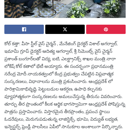
కోల్ కత్తా: వీసా స్టీల్ వైస్ చైర్మన్ , మేనేజింగ్ డైరక్టర్ విశాల్ అగర్వాల్,
ఇమామీ గ్రూప్ డైరక్టర్ ఆదిత్య ఆగర్వాల్, శ్రీ సిమెంట్స్ వైస్ చైర్మన్
ప్రశాంత్ బంగూర్‌లతో విద్య, ఐటి, ఎలక్ట్రానిక్స్ శాఖల మంత్రి నారా
లోకేష్ కోల్ కతాలో భేటీ అయ్యారు. ఈ సందర్భంగా ప్రధానమంత్రి
నరేంద్ర మోదీ నాయకత్వంలో కేంద్ర ప్రభుత్వం చేపట్టిన విప్లవాత్మక
సంస్కరణలు, విధానాలను మంత్రి ప్రశంసించారు. ఆంధ్రప్రదేశ్ లో
పారిశ్రామికాభివృద్ధి, పెట్టుబడుల ఆకర్షణ, ఉపాధి కల్పనకు
వ్యూహాత్మకంగా సంస్కరణలను అమలుచేస్తున్న తీరును వివరించారు.
తూర్పు తీర ప్రాంతంలో కీలక ఆర్థిక భాగస్వామిగా ఆంధ్రప్రదేశ్ పోషిస్తున్న
పాత్రను ప్రస్తావించారు. విస్తారమైన తీరప్రాంతం, ప్రపంచ స్థాయి
ఓడరేవులు, మెరుగుపడుతున్న లాజిస్టిక్స్, భూమి, విద్యుత్ లభ్యత,
ఇన్వెస్టర్స్ ఫ్రెండ్లీ పాలసీలు ఏపీలో సానుకూల అంశాలుగా పేర్కొన్నారు.