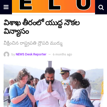
విశాఖ తీరంలో యుద్ద నౌక‌ల
విన్యాసం
వీక్షించిన రాష్ట్ర‌ప‌తి ద్రౌప‌ది ముర్ము
by
NEWS Desk Reporter
6 months ago