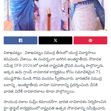
విశాఖ‌ప‌ట్నం : విశాఖపట్నం సముద్ర తీరంలో యుద్ద విన్యాసాలు
క‌నువిందు చేశాయి. ఈ సంద‌ర్భంగా జ‌రిగిన అంతర్జాతీయ నౌకాదళ
సమీక్ష (IFR-2026)లో భారత రాష్ట్రపతి ద్రౌపది ముర్ము పాల్గొన్నారు,
అక్కడ ఆమె గ్రాండ్ నావికాదళ కార్యక్రమం కోసం సమావేశమైన 71
యుద్ధనౌకల నుండి గౌరవ వందనం స్వీకరించారు. భారతదేశ సముద్ర
బలాన్ని , అంతర్జాతీయ నావికా సహకారాన్ని ప్రదర్శించింది. దీనికి
భారత, విదేశీ నావికాదళాలు కూడా పాల్గొన్నాయి.
సాయుధ దళాల సుప్రీం కమాండర్‌గా, భారత నావికాదళం నిర్వహించిన
హై-ప్రొఫైల్ కార్యక్రమంలో రాష్ట్రపతి ఉత్సవ నౌకాదళాన్ని సమీక్షించారు.