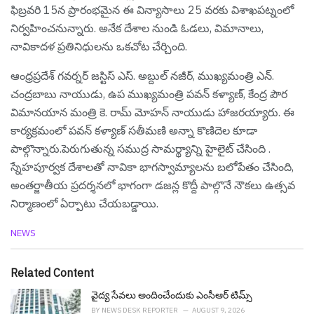
ఫిబ్రవరి 15న ప్రారంభ‌మైన ఈ విన్యాసాలు 25 వరకు విశాఖపట్నంలో
నిర్వహించనున్నారు. అనేక దేశాల నుండి ఓడలు, విమానాలు,
నావికాదళ ప్రతినిధులను ఒకచోట చేర్చింది.
ఆంధ్రప్రదేశ్ గవర్నర్ జస్టిస్ ఎస్. అబ్దుల్ నజీర్, ముఖ్యమంత్రి ఎన్.
చంద్రబాబు నాయుడు, ఉప ముఖ్యమంత్రి పవన్ కళ్యాణ్, కేంద్ర పౌర
విమానయాన మంత్రి కె. రామ్ మోహన్ నాయుడు హాజరయ్యారు. ఈ
కార్యక్రమంలో ప‌వ‌న్ క‌ళ్యాణ్ స‌తీమ‌ణి అన్నా కొణిదెల కూడా
పాల్గొన్నారు.పెరుగుతున్న సముద్ర సామర్థ్యాన్ని హైలైట్ చేసింది .
స్నేహపూర్వక దేశాలతో నావికా భాగస్వామ్యాలను బలోపేతం చేసింది,
అంతర్జాతీయ ప్రదర్శనలో భాగంగా డజన్ల కొద్దీ పాల్గొనే నౌకలు ఉత్సవ
నిర్మాణంలో ఏర్పాటు చేయబడ్డాయి.
C
NEWS
a
t
e
Related Content
g
o
వైద్య సేవ‌లు అందించేందుకు ఎంసీఆర్ టిమ్స్
r
BY
NEWS DESK REPORTER
AUGUST 9, 2026