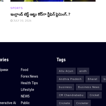
SPORTS
ఇంగ్లాండ్ టెస్ట్ జట్టు కోచ్‌గా స్టీఫెన్ ఫ్లెమింగ్..?
JULY 30, 2026
ories
Tags
убрики
Food
Allu Arjun
andh
Forex News
Andhra Pradesh
Bharat
b
Health Tips
business
Business News
Lifestyle
CM Chandrababu
Cricket
NEWS
erative Ai
Public
Crickete
Cricketer