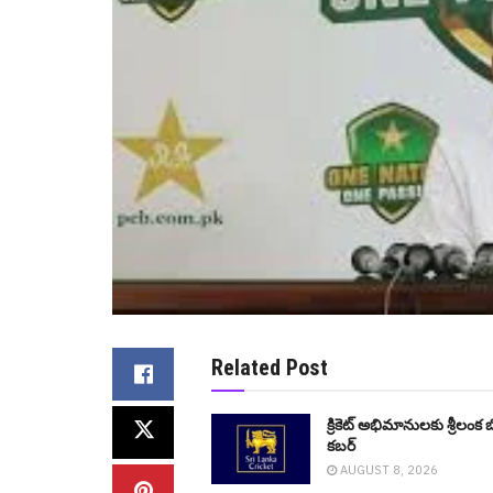
Related Post
క్రికెట్ అభిమానుల‌కు శ్రీ‌లంక బ
క‌బ‌ర్
AUGUST 8, 2026