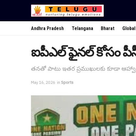
Andhra Pradesh
Telangana
Bharat
Global
ఐపీఎల్ ఫైన‌ల్ కోసం పీసీ
త‌న‌తో పాటు ఇత‌ర ప్ర‌ముఖుల‌కు కూడా ఆహ్వ
May 16, 2026
in
Sports