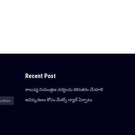
Recent Post
కాలుష్య నియంత్రణ చర్యలను కఠినతరం చేయాలి
ఆవిష్క‌ర‌ణ‌ల కోసం మేక‌ర్స్ ల్యాబ్ ఏర్పాటు
usbus