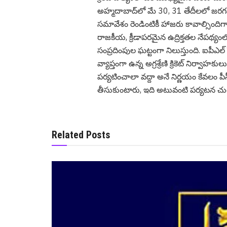
అహ్మదాబాద్‌లో మే 30, 31 తేదీలలో జరగనున
సమావేశం రెండింటికీ హాజరు కావాల్సిందిగా
రాజకీయ, క్రీడాపరమైన ఉద్రిక్తతల నేపథ్యంలో,
సంప్రదింపుల ఘట్టంగా నిలుస్తుంది. ఐపీఎల
వ్యాప్తంగా ఉన్న అగ్రశ్రేణి క్రికెట్ నిర్వ
పర్యటించాలా వద్దా అనే నిర్ణయం కేవలం పీస
తీసుకుంటారు, ఇది అటువంటి పర్యటన చుట్ట
Related Posts