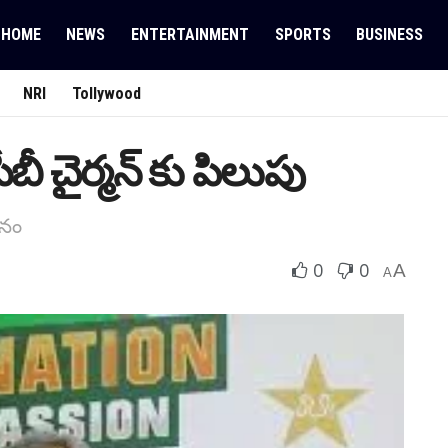
HOME
NEWS
ENTERTAINMENT
SPORTS
BUSINESS
NRI
Tollywood
బీ చైర్మ‌న్ కు పిలుపు
ానం
0
0
A
A