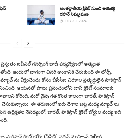
ీఫెన్
అంతర్జాతీయ క్రికెట్ నుంచి అజింక్య
రహానే నిష్క్ర‌మ‌ణ‌
JULY 30, 2026
ర‌స్తుతం ఐపీఎల్ గ‌వ‌ర్నింగ్ బాడీ ప‌ర్య‌వేక్ష‌ణ‌లో అత్యంత
ాగుతోంది. ఇందులో భాగంగా చివ‌రి అంకానికి చేరుకుంది ఈ టోర్నీ.
చ్ ను వీక్షించేందు కోసం బీసీసీఐ చిర‌కాల ప్ర‌త్య‌ర్థులైన పాకిస్తాన్
ఆహ్వానించింది. ఆయ‌న‌తో పాటు ప్ర‌పంచంలోని టాప్ క్రికెట్ సంఘాల‌కు
ావాల‌ని కోరింది. మ‌రో వైపు గ‌త కొంత కాలంగా భార‌త్, పాకిస్తాన్
 చోటు చేసుకున్నాయి. ఈ త‌రుణంలో ఇరు దేశాల జ‌ట్ల మ‌ధ్య మ్యాచ్ లు
ఉద్రిక్తతల నేపథ్యంలో, భారత్, పాకిస్తాన్ క్రికెట్ బోర్డుల మధ్య ఇది
ంది.
ిస్తాన్ క్రికెట్ బోర్డు (పీసీబీ) ఛైర్మన్ మొహ్సిన్ నఖ్వీకి