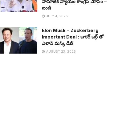
సామాజిక న్యాయం కాంగ్రెస్ మోసం –
బండి
JULY 4, 2025
Elon Musk – Zuckerberg
Important Deal : జుక‌ర్ బ‌ర్గ్ తో
ఎలాన్ మ‌స్క్ డీల్
AUGUST 23, 2025