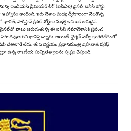
్న ఇండియన్ ప్రీమియర్ లీగ్ (ఐపీఎల్) ఫైనల్, ఐసీసీ బోర్డు
 ఆహ్వానం అందింది. ఇరు దేశాల మధ్య దీర్ఘకాలంగా నెలకొన్న
 భారత్, పాకిస్తాన్ క్రికెట్ బోర్డుల మధ్య ఇది ఒక అరుదైన
్ ఫైనల్‌తో పాటు జరుగుతున్న ఈ ఐసీసీ సమావేశానికి ప్రపంచ
ాహకులు హాజరవుతారని భావిస్తున్నారు. అయితే, ఛైర్మన్ నఖ్వీ భారతదేశంలో
ీబీ చేతిలోనే లేదు. తుది నిర్ణయం ప్రధానమంత్రి షెహబాజ్ షరీఫ్
ూ ఉన్న రాజకీయ సున్నితత్వాలను స్పష్టం చేస్తుంది.