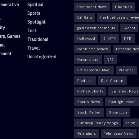
enerative
Spiritual
Devotional News
Dhanush
Sports
Dil Raju
freshbet casino revi
s
Spotlight
ity
gamblezen casino uk
Global
Test
rs, Games
Hollywood
Jr NTR
KTR
Traditional
nal
Travel
leanbiome review
Lifestyle Ne
inment
Uncategorized
Nayanthara
NRI
PM Narendra Modi
Prabhas
Producer
Ram Charan
Rishab Shetty
Spiritual News
Sports News
Spotlight News
Stock Market
Style Icon
Sundeep Reddy Vanga
telan
Telangana
Telangana News