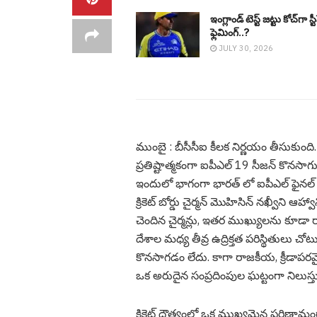
ఇంగ్లాండ్ టెస్ట్ జట్టు కోచ్‌గా స్ట
ఫ్లెమింగ్..?
JULY 30, 2026
ముంబై : బీసీసీఐ కీల‌క నిర్ణ‌యం తీసుకుంది. ప్
ప్ర‌తిష్టాత్మ‌కంగా ఐపీఎల్ 19 సీజ‌న్ కొన‌స
ఇందులో భాగంగా భార‌త్ లో ఐపీఎల్ ఫైన‌ల్ మ్యా
క్రికెట్ బోర్డు చైర్మ‌న్ మొహిసిన్ న‌ఖ్వీని 
చెందిన చైర్మ‌న్లు, ఇత‌ర ముఖ్యుల‌ను కూడా ర
దేశాల మ‌ధ్య తీవ్ర ఉద్రిక్త‌త ప‌రిస్థితులు
కొన‌సాగ‌డం లేదు. కాగా రాజకీయ, క్రీడాపరమైన 
ఒక అరుదైన సంప్రదింపుల ఘట్టంగా నిలుస్తు
క్రికెట్ దౌత్యంలో ఒక ముఖ్యమైన పరిణామంగా, పాక