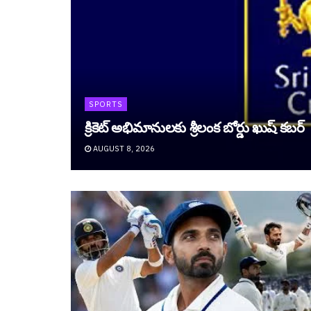
SPORTS
క్రికెట్ అభిమానుల‌కు శ్రీ‌లంక బోర్డు ఖుష్ క‌బ‌ర్
AUGUST 8, 2026