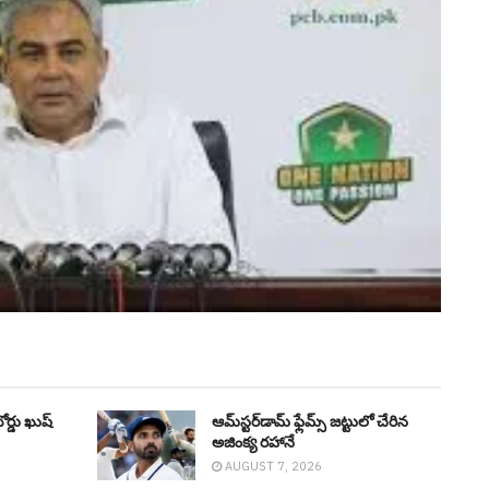
ోర్డు ఖుష్
ఆమ్‌స్టర్‌డామ్ ఫ్లేమ్స్ జట్టులో చేరిన
అజింక్య రహానే
AUGUST 7, 2026