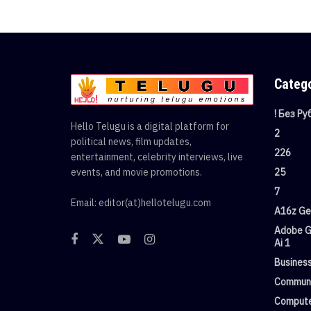
Categ
! Без Р
Hello Telugu is a digital platform for
2
political news, film updates,
226
entertainment, celebrity interviews, live
events, and movie promotions.
25
7
Email: editor(at)hellotelugu.com
A16z Gen
Adobe G
Ai 1
Busines
Commun
Compute