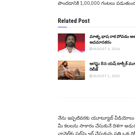
పొందడానికి 1,00,000 గంటలు పడుతుందని 
Related Post
మాతృ భాష రాక పోవడం అ
అవమానకరం
AUGUST 6, 2026
ఆగ‌స్టు 8న యష్ టాక్సిక్ మూవ
రిలీజ్
AUGUST 1, 2026
నేను ఇప్పటివరకు యూట్యూబ్ వీడియోలు
మీ కలలను సాకారం చేసుకునే దిశగా అడ
ఛానెల్‌కు సబ్‌స్క్రైబ్ చేసుకున్న ప్రతి ఒ