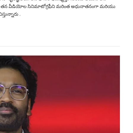
లో తన వీడియోల సినిమాటోగ్రఫీని మరింత అధునాతనంగా మరియు
స్తున్నారు .