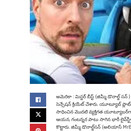
అమెరికా : మిస్ట‌ర్ బీస్ట్ (జిమ్మీ డొనాల్డ్
సెన్సేష‌న్ క్రియేట్ చేశారు. యూట్యూబ్ ప్లా
సాధించిన మొదటి వ్యక్తిగత యూట్యూబర్‌గా
ఆయన, గంటన్నర పాటు సాగిన భారీ లైవ్‌స్ట్ర
కొట్టారు. జిమ్మీ డొనాల్డ్‌సన్ (అలియాస