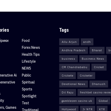
ories
Tags
убрики
Food
Allu Arjun
andh
Forex News
Andhra Pradesh
Bharat
b
Health Tips
business
Business News
Lifestyle
CM Chandrababu
Cricket
NEWS
erative Ai
Public
Crickete
Cricketer
enerative
Spiritual
Devotional News
Dhanush
Sports
Dil Raju
freshbet casino revi
s
Spotlight
ity
gamblezen casino uk
Global
Test
rs, Games
Hollywood
Jr NTR
KTR
Traditional