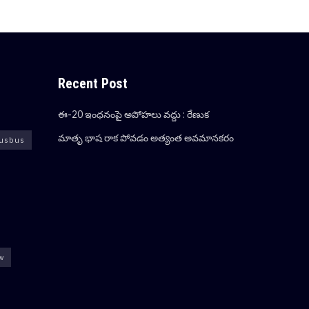
Recent Post
ఈ-20 ఇంధనంపై అపోహలు వద్దు : రేణుక‌
మాతృ భాష రాక పోవడం అత్యంత అవమానకరం
usbus
ew