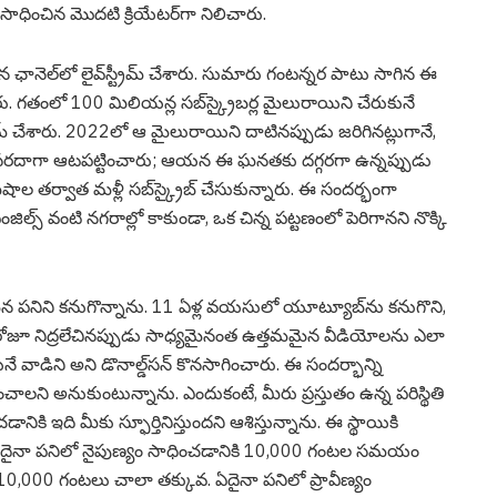
సాధించిన మొదటి క్రియేటర్‌గా నిలిచారు.
న ఛానెల్‌లో లైవ్‌స్ట్రీమ్ చేశారు. సుమారు గంటన్నర పాటు సాగిన ఈ
చారు. గతంలో 100 మిలియన్ల సబ్‌స్క్రైబర్ల మైలురాయిని చేరుకునే
 చేశారు. 2022లో ఆ మైలురాయిని దాటినప్పుడు జరిగినట్లుగానే,
రదాగా ఆటపట్టించారు; ఆయన ఈ ఘనతకు దగ్గరగా ఉన్నప్పుడు
 నిమిషాల తర్వాత మళ్లీ సబ్‌స్క్రైబ్ చేసుకున్నారు. ఈ సందర్భంగా
ంజిల్స్ వంటి నగరాల్లో కాకుండా, ఒక చిన్న పట్టణంలో పెరిగానని నొక్కి
ైన పనిని కనుగొన్నాను. 11 ఏళ్ల వయసులో యూట్యూబ్‌ను కనుగొని,
తిరోజూ నిద్రలేచినప్పుడు సాధ్యమైనంత ఉత్తమమైన వీడియోలను ఎలా
నే వాడిని అని డొనాల్డ్‌సన్ కొనసాగించారు. ఈ సందర్భాన్ని
ంచాలని అనుకుంటున్నాను. ఎందుకంటే, మీరు ప్రస్తుతం ఉన్న పరిస్థితి
ానికి ఇది మీకు స్ఫూర్తినిస్తుందని ఆశిస్తున్నాను. ఈ స్థాయికి
 ఏదైనా పనిలో నైపుణ్యం సాధించడానికి 10,000 గంటల సమయం
10,000 గంటలు చాలా తక్కువ. ఏదైనా పనిలో ప్రావీణ్యం