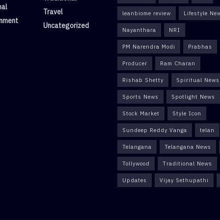
nal
Travel
leanbiome review
Lifestyle Ne
inment
Uncategorized
Nayanthara
NRI
PM Narendra Modi
Prabhas
Producer
Ram Charan
Rishab Shetty
Spiritual News
Sports News
Spotlight News
Stock Market
Style Icon
Sundeep Reddy Vanga
telan
Telangana
Telangana News
Tollywood
Traditional News
Updates
Vijay Sethupathi