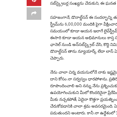
సబ్‌స్క్రైబర్ల సంఖ్యను చేరుకుని, ఈ ఘనత 
సహజంగానే, డొనాల్డ్‌సన్ ఈ సందర్భాన్ని త
స్ట్రీమ్‌ను 6,00,000 మందికి పైగా వీక్షిం
సమయంలో కూడా ఆయన ఇలాగే లైవ్‌స్ట్రీమ్
ఈసారి కూడా ఆయన అభిమానులు కాస్త స
ఛానెల్ నుండి అన్‌సబ్‌స్క్రైబ్ చేసి, కొద్ది
డొనాల్డ్‌సన్ తాను న్యూయార్క్ లేదా లాస్ ఏ
చెప్పారు.
నేను చాలా చిన్న వయసులోనే నాకు ఇష్టమ
దాని కోసం నా సర్వస్వం ధారపోశాను. ప్ర
రూపొందించాలి అని నన్ను నేను ప్రశ్నించుకు
ఉపయోగించుకుని మీలో కొందరినైనా ప్రేరేపి
మీకు నచ్చకపోతే, ఏదైనా కొత్తగా ప్రయత్నించడ
చేరుకోవడానికి చాలా శ్రమ అవసరమైంది.
పడుతుందని అంటారు. కానీ నా ఉద్దేశంలో 