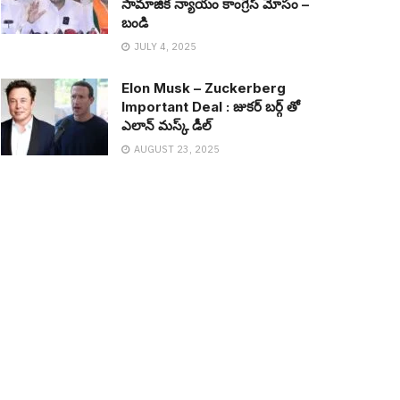
సామాజిక న్యాయం కాంగ్రెస్ మోసం –
బండి
JULY 4, 2025
Elon Musk – Zuckerberg
Important Deal : జుక‌ర్ బ‌ర్గ్ తో
ఎలాన్ మ‌స్క్ డీల్
AUGUST 23, 2025