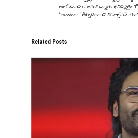
ఆలోచనలను పంచుకున్నారు. భవిష్యత్తు
“అందంగా” తీర్చిదిద్దాలని డొనాల్డ్‌సన్ యోచి
Related Posts