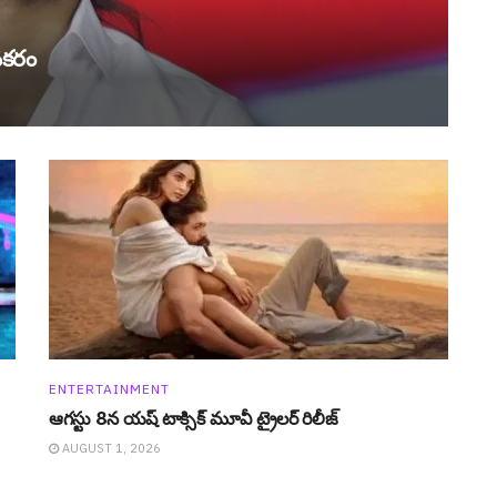
నకరం
ENTERTAINMENT
ఆగ‌స్టు 8న యష్ టాక్సిక్ మూవీ ట్రైల‌ర్ రిలీజ్
AUGUST 1, 2026