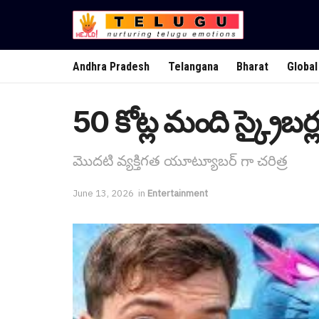
Andhra Pradesh
Telangana
Bharat
Global
50 కోట్ల మంది స్క్రైబర్లతో 
మొద‌టి వ్య‌క్తిగ‌త యూట్యూబ‌ర్ గా చ‌రిత్ర
June 13, 2026
in
Entertainment