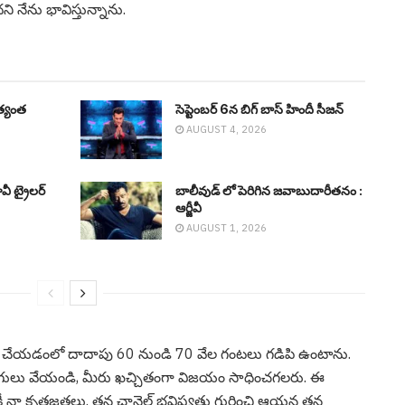
నేను భావిస్తున్నాను.
త్యంత
సెప్టెంబ‌ర్ 6న బిగ్ బాస్ హిందీ సీజ‌న్
AUGUST 4, 2026
ీ ట్రైల‌ర్
బాలీవుడ్ లో పెరిగిన‌ జ‌వాబుదారీత‌నం :
ఆర్జీవీ
AUGUST 1, 2026
 చేయడంలో దాదాపు 60 నుండి 70 వేల గంటలు గడిపి ఉంటాను.
ుగులు వేయండి, మీరు ఖచ్చితంగా విజయం సాధించగలరు. ఈ
క్కరికీ నా కృతజ్ఞతలు. తన ఛానెల్ భవిష్యత్తు గురించి ఆయన తన