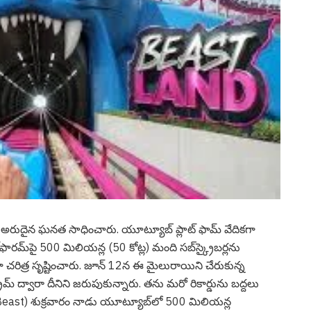
 స‌న్ ) అరుదైన ఘ‌న‌త సాధించారు. యూట్యూబ్ ప్లాట్ ఫామ్ వేదిక‌గా
ట్‌ఫారమ్‌పై 500 మిలియన్ల (50 కోట్ల) మంది సబ్‌స్క్రైబర్లను
 చరిత్ర సృష్టించారు. జూన్ 12న ఈ మైలురాయిని చేరుకున్న
ీమ్ ద్వారా దీనిని జరుపుకున్నారు. త‌ను మరో రికార్డును బద్దలు
్ MrBeast) శుక్రవారం నాడు యూట్యూబ్‌లో 500 మిలియన్ల