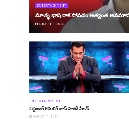
ENTERTAINMENT
మాతృ భాష రాక పోవడం అత్యంత అవమా
AUGUST 6, 2026
ENTERTAINMENT
సెప్టెంబ‌ర్ 6న బిగ్ బాస్ హిందీ సీజ‌న్
AUGUST 4, 2026