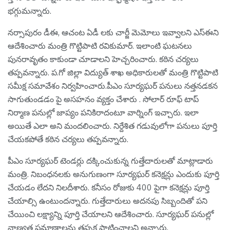
భ‌గ్గుమ‌న్నారు.
నర్సాపురం డీఈ, ఆచంట ఏడీ లకు చార్జీ మెమోలు ఇవ్వాలని ఎస్ఈని
ఆదేశించారు మంత్రి గొట్టిపాటి ర‌వికుమార్. ఇలాంటి ఘటనలు
పునరావృతం కాకుండా చూడాలని హెచ్చ‌రించారు. క‌ఠిన చ‌ర్య‌లు
త‌ప్ప‌వ‌న్నారు. ప.గో జిల్లా విద్యుత్ శాఖ అధికారులతో మంత్రి గొట్టిపాటి
సమీక్ష సమావేశం నిర్వ‌హించారు.పీఎం సూర్యఘర్ పనులు నత్తనడకన
సాగుతుండడం పై అసహనం వ్యక్తం చేశారు . సోలార్ రూఫ్ టాప్
నిర్మాణ పనుల్లో జాప్యం పనికిరాదంటూ వార్నింగ్ ఇచ్చారు. ఇలా
అయితే ఎలా అని మంద‌లించారు. నిర్దేశిత గడువులోగా పనులు పూర్తి
చేయకపోతే కఠిన చర్యలు త‌ప్ప‌వ‌న్నారు.
పీఎం సూర్యఘర్ టెండర్లు దక్కించుకున్న గుత్తేదారులతో మాట్లాడారు
మంత్రి. నిబంధనలకు అనుగుణంగా సూర్యఘర్ కనెక్షన్లు ఎందుకు పూర్తి
చేయడం లేదని నిల‌దీశారు. కనీసం రోజుకు 400 పైగా కనెక్షన్లు పూర్తి
చేయాల్సి ఉంటుంద‌న్నారు. గుత్తేదారులు అదనపు సిబ్బందితో పని
చేయించి లక్ష్యాన్ని పూర్తి చేయాలని ఆదేశించారు. సూర్యఘర్ పనుల్లో
నాణ్యత ప్రమాణాలను తప్పక పాటించాలని అన్నారు.