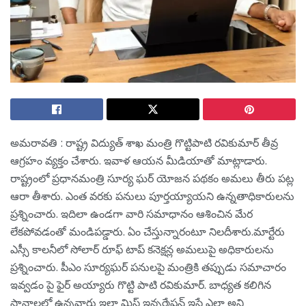
అమ‌రావ‌తి : రాష్ట్ర విద్యుత్ శాఖ మంత్రి గొట్టిపాటి ర‌వికుమార్ తీవ్ర
ఆగ్ర‌హం వ్య‌క్తం చేశారు. ఇవాళ ఆయ‌న మీడియాతో మాట్లాడారు.
రాష్ట్రంలో ప్ర‌ధాన‌మంత్రి సూర్య ఘ‌ర్ యోజ‌న ప‌థ‌కం అమ‌లు తీరు ప‌ట్ల
ఆరా తీశారు. ఎంత వ‌ర‌కు ప‌నులు పూర్త‌య్యాయ‌ని ఉన్న‌తాధికారుల‌ను
ప్ర‌శ్నించారు. ఇదిలా ఉండ‌గా వారి స‌మాధానం ఆశించిన మేర
లేక‌పోవ‌డంతో మండిప‌డ్డారు. ఏం చేస్తున్నారంటూ నిల‌దీశారు.మార్టేరు
ఎస్సీ కాలనీలో సోలార్ రూఫ్ టాప్ కనెక్షన్ల అమలుపై అధికారులను
ప్రశ్నించారు. పీఎం సూర్యఘర్ పనులపై మంత్రికి తప్పుడు సమాచారం
ఇవ్వ‌డం పై ఫైర్ అయ్యారు గొట్టి పాటి ర‌వికుమార్. బాధ్య‌త క‌లిగిన
స్తానాల‌లో ఉన్న‌వారు ఇలా మిస్ ఇన్ఫ‌ర్మేష‌న్ ఇస్తే ఎలా అని