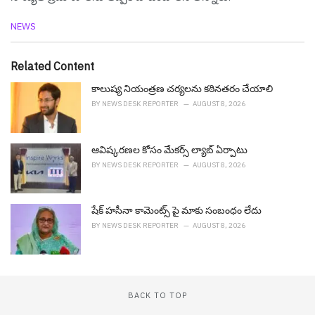
C
NEWS
a
t
e
Related Content
g
o
కాలుష్య నియంత్రణ చర్యలను కఠినతరం చేయాలి
r
BY
NEWS DESK REPORTER
AUGUST 8, 2026
i
e
s
ఆవిష్క‌ర‌ణ‌ల కోసం మేక‌ర్స్ ల్యాబ్ ఏర్పాటు
:
BY
NEWS DESK REPORTER
AUGUST 8, 2026
షేక్ హ‌సీనా కామెంట్స్ పై మాకు సంబంధం లేదు
BY
NEWS DESK REPORTER
AUGUST 8, 2026
BACK TO TOP