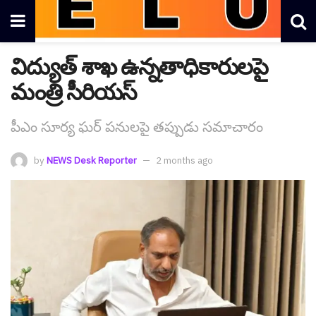
విద్యుత్ శాఖ ఉన్న‌తాధికారుల‌పై
మంత్రి సీరియ‌స్
పీఎం సూర్య ఘ‌ర్ ప‌నుల‌పై త‌ప్పుడు స‌మాచారం
by
NEWS Desk Reporter
2 months ago