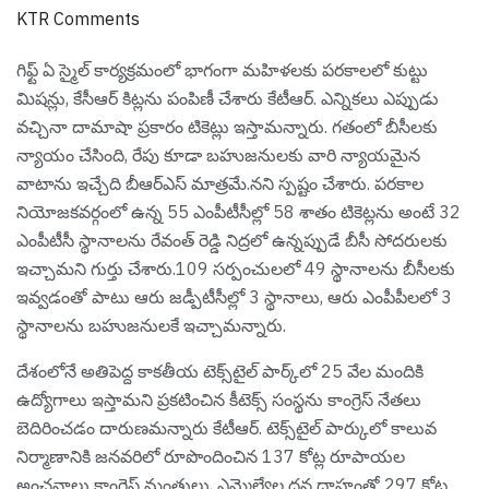
KTR Comments
గిఫ్ట్ ఏ స్మైల్ కార్యక్రమంలో భాగంగా మహిళలకు పరకాలలో కుట్టు
మిషన్లు, కేసీఆర్ కిట్లను పంపిణీ చేశారు కేటీఆర్. ఎన్నిక‌లు ఎప్పుడు
వ‌చ్చినా దామాషా ప్ర‌కారం టికెట్లు ఇస్తామ‌న్నారు. గతంలో బీసీలకు
న్యాయం చేసింది, రేపు కూడా బహుజనులకు వారి న్యాయమైన
వాటాను ఇచ్చేది బీఆర్ఎస్ మాత్రమే.న‌ని స్ప‌ష్టం చేశారు. పరకాల
నియోజకవర్గంలో ఉన్న 55 ఎంపీటీసీల్లో 58 శాతం టికెట్లను అంటే 32
ఎంపీటీసీ స్థానాలను రేవంత్ రెడ్డి నిద్రలో ఉన్నప్పుడే బీసీ సోదరులకు
ఇచ్చామ‌ని గుర్తు చేశారు.109 సర్పంచులలో 49 స్థానాలను బీసీలకు
ఇవ్వడంతో పాటు ఆరు జడ్పీటీసీల్లో 3 స్థానాలు, ఆరు ఎంపీపీలలో 3
స్థానాలను బహుజనులకే ఇచ్చామ‌న్నారు.
దేశంలోనే అతిపెద్ద కాకతీయ టెక్స్‌టైల్ పార్క్‌లో 25 వేల మందికి
ఉద్యోగాలు ఇస్తామని ప్రకటించిన కీటెక్స్ సంస్థను కాంగ్రెస్ నేతలు
బెదిరించ‌డం దారుణ‌మ‌న్నారు కేటీఆర్. టెక్స్‌టైల్ పార్కులో కాలువ
నిర్మాణానికి జనవరిలో రూపొందించిన 137 కోట్ల రూపాయల
అంచనాలు కాంగ్రెస్ మంత్రులు, ఎమ్మెల్యేల ధన దాహంతో 297 కోట్ల