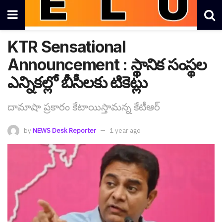
KTR Sensational
Announcement : స్థానిక సంస్థ‌ల
ఎన్నిక‌ల్లో బీసీల‌కు టికెట్లు
దామాషా ప్ర‌కారం కేటాయిస్తామ‌న్న కేటీఆర్
by
NEWS Desk Reporter
1 year ago