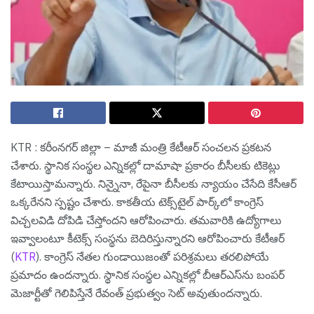
KTR : క‌రీంన‌గ‌ర్ జిల్లా – మాజీ మంత్రి కేటీఆర్ సంచ‌ల‌న ప్ర‌క‌ట‌న
చేశారు. స్థానిక సంస్థల ఎన్నికల్లో దామాషా ప్రకారం బీసీలకు టికెట్లు
కేటాయిస్తామ‌న్నారు. నిన్నైనా, రేపైనా బీసీలకు న్యాయం చేసేది కేసీఆర్
ఒక్కరేన‌ని స్ప‌ష్టం చేశారు. కాకతీయ టెక్స్‌టైల్ పార్క్‌లో కాంగ్రెస్
విచ్చలవిడి దోపిడి చేస్తోంద‌ని ఆరోపించారు. తమవారికి ఉద్యోగాలు
ఇవ్వాలంటూ కీటెక్స్ సంస్థను బెదిరిస్తున్నార‌ని ఆరోపించారు కేటీఆర్
(
KTR
). కాంగ్రెస్ నేతల గుండాయిజంతో పరిశ్రమలు తరలిపోయే
ప్రమాదం ఉంద‌న్నారు. స్థానిక సంస్థల ఎన్నికల్లో బీఆర్ఎస్‌ను బంపర్
మెజార్టీతో గెలిపిస్తేనే రేవంత్ ప్రభుత్వం సెట్ అవుతుంద‌న్నారు.