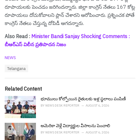
రూపాయలకు పెంచ‌డం జ‌రిగింద‌న్నారు. జిల్లా కాంగ్రెస్ నేతలు 167 కోట్ల
రూపాయలు దోచుకోవాలని ప్లాన్ చేశార‌ని ఆరోపించారు. ప్రశ్నించక పోతే
కాంగ్రెస్ నేతలు చేస్తున్న దోపిడీ ఆగదన్నారు.
Also Read :
Minister Bandi Sanjay Shocking Comments :
బీఆర్ఎస్ విలీన ప్ర‌తిపాద‌న నిజం
C
NEWS
a
T
Telangana
t
a
e
g
g
s
o
Related Content
:
r
i
భూములు కోల్పోయిన రైతుల‌కు ఇళ్ల స్థ‌లాలు పంపిణీ
e
BY
NEWS DESK REPORTER
AUGUST 6, 2026
s
:
అమెరికా వెళ్లే విద్యార్థుల వీసాల‌ను పెంచాలి
BY
NEWS DESK REPORTER
AUGUST 6, 2026