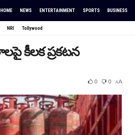
HOME
NEWS
ENTERTAINMENT
SPORTS
BUSINESS
NRI
Tollywood
‌పై కీల‌క ప్ర‌క‌ట‌న
0
0
A
A