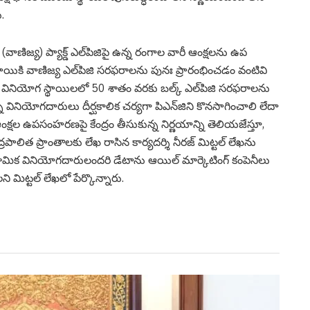
.
వాణిజ్య) ప్యాక్డ్ ఎల్‌పిజిపై ఉన్న రంగాల వారీ ఆంక్షలను ఉప
ాయికి వాణిజ్య ఎల్‌పిజి సరఫరాలను పునః ప్రారంభించడం వంటివి
ు వినియోగ స్థాయిలలో 50 శాతం వరకు బల్క్ ఎల్‌పిజి సరఫరాలను
న్న వినియోగదారులు దీర్ఘకాలిక చర్యగా పిఎన్‌జిని కొనసాగించాలి లేదా
్షల ఉపసంహరణపై కేంద్రం తీసుకున్న నిర్ణయాన్ని తెలియజేస్తూ,
్రపాలిత ప్రాంతాలకు లేఖ రాసిన కార్యదర్శి నీరజ్ మిట్టల్ లేఖను
్రామిక వినియోగదారులందరి డేటాను ఆయిల్ మార్కెటింగ్ కంపెనీలు
 మిట్టల్ లేఖలో పేర్కొన్నారు.