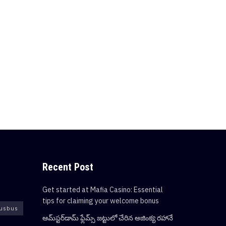
Recent Post
Get started at Mafia Casino: Essential
tips for claiming your welcome bonus
usbus
ఆమ్‌స్టర్‌డామ్ ఫ్లేమ్స్ జట్టులో చేరిన అజింక్య రహానే