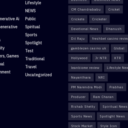
Lifestyle
CM Chandrababu
Cricket
NEWS
erative Ai
Public
Crickete
Cricketer
enerative
Spiritual
Devotional News
Dhanush
Sports
Dil Raju
freshbet casino revi
s
Spotlight
ity
gamblezen casino uk
Global
Test
rs, Games
Hollywood
Jr NTR
KTR
Traditional
nal
Travel
leanbiome review
Lifestyle Ne
inment
Uncategorized
Nayanthara
NRI
PM Narendra Modi
Prabhas
Producer
Ram Charan
Rishab Shetty
Spiritual News
Sports News
Spotlight News
Stock Market
Style Icon