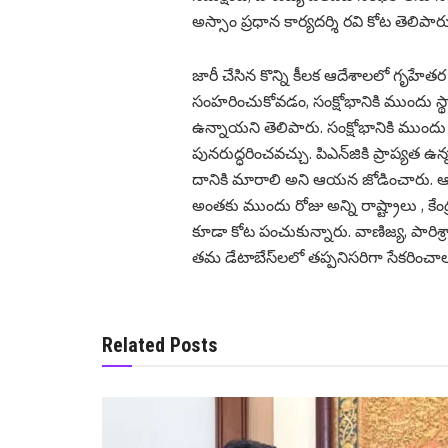
అస్సాం ప్రధాన కార్యదర్శి రవి కోట తెలిపారు
జారీ చేసిన కొన్ని కీలక ఆదేశాలలో గృహేతర (
సంహరించుకోవడం, సంక్షోభానికి ముందు స్థ
ఉన్నాయని తెలిపారు. సంక్షోభానికి ముంద
పునరుద్ధరించవచ్చు. పిఎన్‌జికి ప్రాప్యత ఉ
దానికి మారాలి అని ఆయన జోడించారు. ఆంక
అంతకు ముందు రోజు అన్ని రాష్ట్రాలు , కేంద
కూడా కోట పంచుకున్నారు. వాణిజ్య, పారిశ
తమ డేటాబేస్‌లలో తప్పనిసరిగా సేకరించాలని
Related Posts