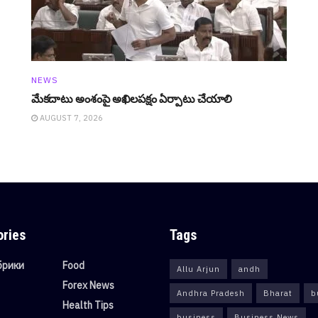
NEWS
మేక‌దాటు అంశంపై అఖిల‌ప‌క్షం ఏర్పాటు చేయాలి
AUGUST 7, 2026
ories
Tags
убрики
Food
Allu Arjun
andh
Forex News
Andhra Pradesh
Bharat
b
Health Tips
business
Business News