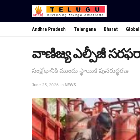
Andhra Pradesh
Telangana
Bharat
Global
వాణిజ్య ఎల్పీజీ స‌ర‌ఫ‌రాల
సంక్షోభానికి ముందు స్థాయికి పునరుద్ధర‌ణ
June 25, 2026
in
NEWS