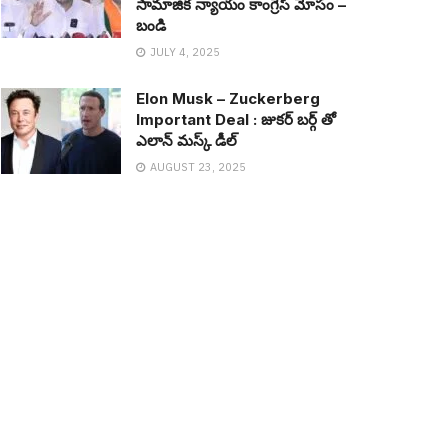
సామాజిక న్యాయం కాంగ్రెస్ మోసం –
బండి
JULY 4, 2025
Elon Musk – Zuckerberg
Important Deal : జుక‌ర్ బ‌ర్గ్ తో
ఎలాన్ మ‌స్క్ డీల్
AUGUST 23, 2025