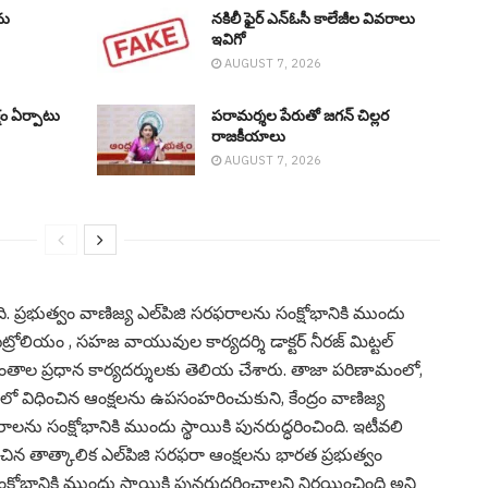
ను
నకిలీ ఫైర్ ఎన్ఓసీ కాలేజీల వివ‌రాలు
ఇవిగో
AUGUST 7, 2026
షం ఏర్పాటు
ప‌రామ‌ర్శ‌ల పేరుతో జ‌గ‌న్ చిల్ల‌ర
రాజ‌కీయాలు
AUGUST 7, 2026
 చేసింది. ప్రభుత్వం వాణిజ్య ఎల్‌పిజి సరఫరాలను సంక్షోభానికి ముందు
పెట్రోలియం , సహజ వాయువుల కార్యదర్శి డాక్టర్ నీరజ్ మిట్టల్
ప్రాంతాల ప్రధాన కార్యదర్శులకు తెలియ చేశారు. తాజా పరిణామంలో,
విధించిన ఆంక్షలను ఉపసంహరించుకుని, కేంద్రం వాణిజ్య
ఫరాలను సంక్షోభానికి ముందు స్థాయికి పునరుద్ధరించింది. ఇటీవలి
న తాత్కాలిక ఎల్‌పిజి సరఫరా ఆంక్షలను భారత ప్రభుత్వం
క్షోభానికి ముందు స్థాయికి పునరుద్ధరించాలని నిర్ణయించింది అని