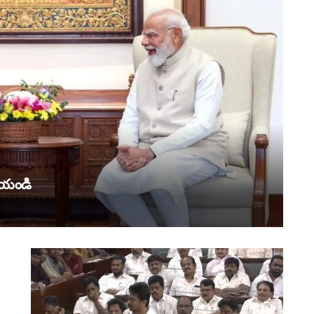
చేయండి