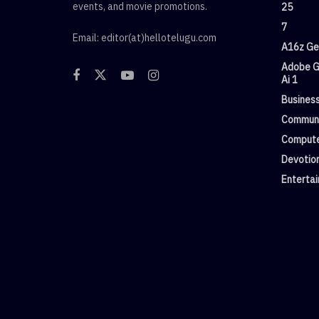
events, and movie promotions.
25
7
Email: editor(at)hellotelugu.com
A16z Gen
Adobe G
Ai 1
Busines
Commun
Compute
Devotio
Enterta