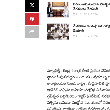
నదుల అనుసంధాన ప్రాజెక్టు
వేగ‌వంతం చేయండి
AUGUST 7, 2026
మేక‌దాటు అంశంపై అఖిల‌ప‌క్
చేయాలి
AUGUST 7, 2026
న్యూఢిల్లీ : కేంద్ర స‌ర్కార్ కీల‌క ప్ర‌క‌ట‌న
స్థాయికి పునరుద్ధరించింది. ఈ విషయాన్ని 
కార్యాలయం నుండి రాష్ట్ర , కేంద్రపాలిత 
ఇటీవలి పశ్చిమ ఆసియా సంక్షోభ సమయంలో 
ద్రవీకృత పెట్రోలియం గ్యాస్ (ఎల్‌పిజి) సర
పశ్చిమ ఆసియా సంక్షోభ సమయంలో విధించి
సమీక్షించి, వాణిజ్య ఎల్‌పిజి సరఫరాలను సం