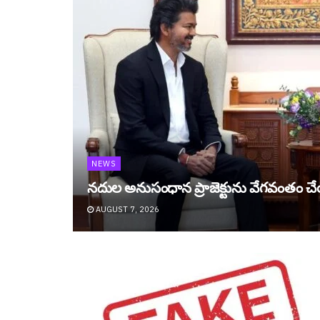
NEWS
నదుల అనుసంధాన ప్రాజెక్టును వేగ‌వంతం 
AUGUST 7, 2026