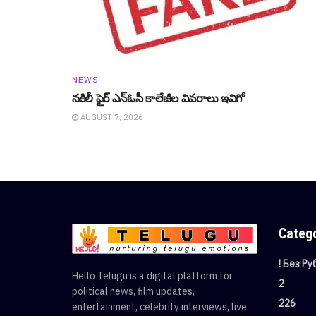
NEWS
నకిలీ ఫైర్ ఎన్ఓసీ కాలేజీల వివ‌రాలు ఇవిగో
AUGUST 7, 2026
Categ
! Без Р
Hello Telugu is a digital platform for
2
political news, film updates,
226
entertainment, celebrity interviews, live