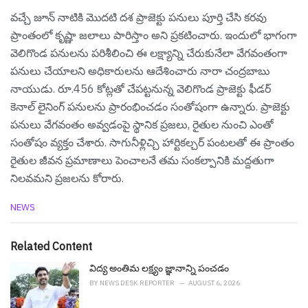
వచ్చే జూన్ నాటికి మొదటి దశ ప్రాజెక్టు పనులు పూర్తి చేసి కరవు
ప్రాంతంలో కృష్ణా జలాలు పారిస్తాం అని ప్ర‌క‌టించారు. ఇందులో భాగంగా
వెలిగొండ పనులను పరిశీలించి ఈ లక్ష్యాన్ని చేరుకునేలా వేగవంతంగా
పనులు చేయాలని అధికారులను ఆదేశించారు నారా చంద్ర‌బాబు
నాయుడు. రూ.456 కోట్లతో చేపట్టనున్న వెలిగొండ ప్రాజెక్టు ఫీడర్
కెనాల్ లైనింగ్ పనులను ప్రారంభించడం సంతోషంగా ఉన్నారు. ప్రాజెక్టు
పనులు వేగవంతం అవ్వడంపై స్థానిక ప్రజలు, రైతుల నుంచి ఎంతో
సంతోషం వ్యక్తం చేశారు. సాగునీళ్లిచ్చి హార్టికల్చర్ పంటలతో ఈ ప్రాంతం
రైతుల జీవన ప్రమాణాలు పెంచాలనే త‌మ‌ సంకల్పానికి మద్దతుగా
నిలవమని ప్రజలను కోరారు.
C
NEWS
a
t
e
Related Content
g
o
విద్య అంతిమ లక్ష్యం జ్ఞానాన్ని పంచడం
r
BY
NEWS DESK REPORTER
AUGUST 6, 2026
i
e