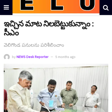
ఇచ్చిన మాట నిల‌బెట్టుకున్నాం :
సీఎం
వెలిగొండ ప‌నుల‌ను ప‌రిశీలించాం
by
NEWS Desk Reporter
5 months ago