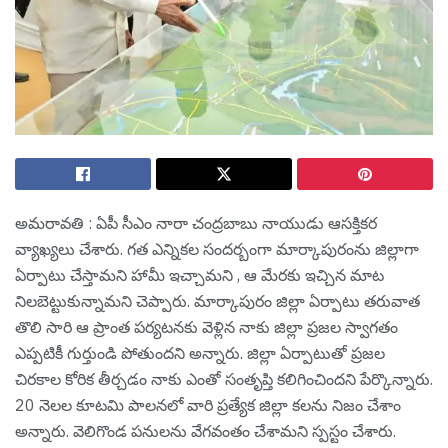
అమ‌రావ‌తి : ఏపీ సీఎం నారా చంద్ర‌బాబు నాయుడు ఆస‌క్తిక‌ర
వ్యాఖ్య‌లు చేశారు. గ‌త ఎన్నిక‌ల సంద‌ర్బంగా మార్కాపురంను జిల్లాగా
ఏర్పాటు చేస్తామ‌ని హామీ ఇచ్చామ‌ని , ఆ మేర‌కు ఇచ్చిన మాట
నిల‌బెట్టుకున్నామ‌ని చెప్పారు. మార్కాపురం జిల్లా ఏర్పాటు తరువాత
తొలి సారి ఆ ప్రాంత పర్యటనకు వెళ్లిన నాకు జిల్లా ప్రజల స్వాగతం
ఎప్పటికీ గుర్తుండి పోతుందని అన్నారు. జిల్లా ఏర్పాటుతో ప్రజల
చిరకాల కోరిక తీర్చడం నాకు ఎంతో సంతృప్తి కలిగించిందని పేర్కొన్నారు.
20 నెలల కూటమి పాలనలో వారి ప్రత్యేక జిల్లా కలను నిజం చేశాం
అన్నారు. వెలిగొండ పనులను వేగవంతం చేశామ‌ని స్ప‌స్టం చేశారు.