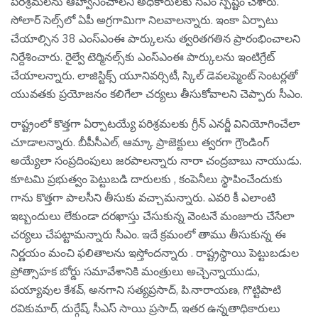
పరిశ్రమలను ఆహ్వానించాలని అధికారులకు సీఎం స్పష్టం చేశారు.
సోలార్ సెల్స్‌లో ఏపీ అగ్రగామిగా నిలవాలన్నారు. ఇంకా ఏర్పాటు
చేయాల్సిన 38 ఎంస్ఎంఈ పార్కులను త్వరితగతిన ప్రారంభించాలని
నిర్దేశించారు. రైల్వే టెర్మినల్స్‌కు ఎంస్ఎంఈ పార్కులను ఇంటిగ్రేట్
చేయాలన్నారు. లాజిస్టిక్స్ యూనివర్సిటీ, స్కిల్ డెవలప్మెంట్ సెంటర్లతో
యువతకు ప్రయోజనం కలిగేలా చర్యలు తీసుకోవాలని చెప్పారు సీఎం.
రాష్ట్రంలో కొత్తగా ఏర్పాటయ్యే పరిశ్రమలకు గ్రీన్ ఎనర్జీ వినియోగించేలా
చూడాలన్నారు. బీపీసీఎల్, ఆమ్కా ప్రాజెక్టులు త్వరగా గ్రౌండింగ్
అయ్యేలా సంప్రదింపులు జరపాలన్నారు నారా చంద్ర‌బాబు నాయుడు.
కూట‌మి ప్ర‌భుత్వం పెట్టుబ‌డి దారుల‌కు , కంపెనీలు స్థాపించేందుకు
గాను కొత్త‌గా పాల‌సీని తీసుకు వ‌చ్చామ‌న్నారు. ఎవ‌రి కీ ఎలాంటి
ఇబ్బందులు లేకుండా ద‌ర‌ఖాస్తు చేసుకున్న వెంట‌నే మంజూరు చేసేలా
చ‌ర్య‌లు చేప‌ట్టామ‌న్నారు సీఎం. ఇదే క్ర‌మంలో తాము తీసుకున్న ఈ
నిర్ణ‌యం మంచి ఫ‌లితాల‌ను ఇస్తోంద‌న్నారు . రాష్ట్రస్థాయి పెట్టుబడుల
ప్రోత్సాహక బోర్డు సమావేశానికి మంత్రులు అచ్చెన్నాయుడు,
పయ్యావుల కేశవ్, అనగాని సత్యప్రసాద్, పి.నారాయణ, గొట్టిపాటి
రవికుమార్, దుర్గేష్, సీఎస్ సాయి ప్రసాద్, ఇతర ఉన్నతాధికారులు