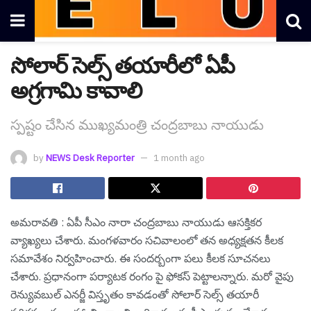
సోలార్ సెల్స్ తయారీలో ఏపీ
అగ్రగామి కావాలి
స్ప‌ష్టం చేసిన ముఖ్య‌మంత్రి చంద్ర‌బాబు నాయుడు
by
NEWS Desk Reporter
1 month ago
అమ‌రావ‌తి : ఏపీ సీఎం నారా చంద్ర‌బాబు నాయుడు ఆస‌క్తిక‌ర
వ్యాఖ్య‌లు చేశారు. మంగ‌ళ‌వారం స‌చివాలంలో త‌న అధ్య‌క్ష‌త‌న కీల‌క
స‌మావేశం నిర్వ‌హించారు. ఈ సంద‌ర్బంగా ప‌లు కీల‌క సూచ‌న‌లు
చేశారు. ప్ర‌ధానంగా ప‌ర్యాట‌క రంగం పై ఫోక‌స్ పెట్టాల‌న్నారు. మరో వైపు
రెన్యువబుల్ ఎనర్జీ విస్తృతం కావడంతో సోలార్ సెల్స్ తయారీ