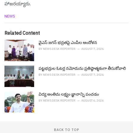
హాజరయ్యారు.
C
NEWS
a
t
e
Related Content
g
o
వైఎస్ జ‌గ‌న్ భ‌ద్ర‌త‌పై ఎంపీల ఆందోళ‌న
r
BY
NEWS DESK REPORTER
AUGUST 7, 2026
i
e
s
పట్టభద్రుల ఓటర్ల నమోదును ప్రతిష్ఠాత్మకంగా తీసుకోవాలి
:
BY
NEWS DESK REPORTER
AUGUST 7, 2026
విద్య అంతిమ లక్ష్యం జ్ఞానాన్ని పంచడం
BY
NEWS DESK REPORTER
AUGUST 6, 2026
BACK TO TOP