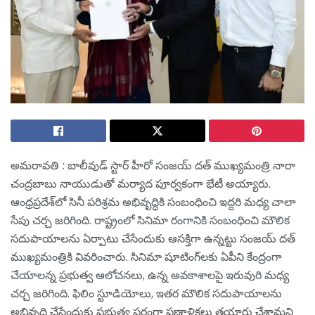
అమరావతి : బాలీవుడ్ స్టార్ హీరో సంజయ్ దత్ ముఖ్యమంత్రి నారా
చంద్రబాబు నాయుడుతో మర్యాద పూర్వకంగా భేటీ అయ్యారు.
ఆంధ్రప్రదేశ్‌లో సినీ పరిశ్రమ అభివృద్ధికి సంబంధించి ఇద్దరి మధ్య చాలా
సేపు చర్చ జరిగింది. రాష్ట్రంలో సినిమా రంగానికి సంబంధించి మౌలిక
సదుపాయాలను ఏర్పాటు చేసేందుకు ఆసక్తిగా ఉన్నట్టు సంజయ్ దత్
ముఖ్యమంత్రికి వివరించారు. సినిమా షూటింగ్‌లకు ఏపీని కేంద్రంగా
చేయాలన్న ప్రభుత్వ ఆలోచనలు, ఉన్న అవకాశాలపై ఇరువురి మధ్య
చర్చ జరిగింది. ఫిలిం స్టూడియోలు, ఇతర మౌలిక సదుపాయాలను
అభివృద్ధి చేసేందుకు ప్రభుత్వ పరంగా ప్రణాళికలు త‌యారు చేశామ‌ని