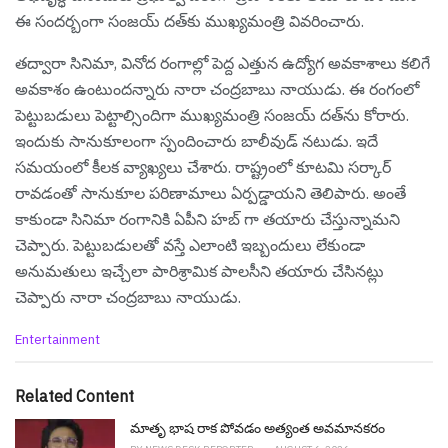
ఈ సంద‌ర్బంగా సంజయ్ దత్‌కు ముఖ్యమంత్రి వివరించారు.
తద్వారా సినిమా, వినోద రంగాల్లో పెద్ద ఎత్తున ఉద్యోగ అవకాశాలు కలిగే
అవకాశం ఉంటుందన్నారు నారా చంద్ర‌బాబు నాయుడు. ఈ రంగంలో
పెట్టుబడులు పెట్టాల్సిందిగా ముఖ్యమంత్రి సంజయ్ దత్‌ను కోరారు.
ఇందుకు సానుకూలంగా స్పందించారు బాలీవుడ్ న‌టుడు. ఇదే
స‌మ‌యంలో కీల‌క వ్యాఖ్య‌లు చేశారు. రాష్ట్రంలో కూట‌మి స‌ర్కార్
రావ‌డంతో సానుకూల ప‌రిణామాలు ఏర్పడ్డాయ‌ని తెలిపారు. అంతే
కాకుండా సినిమా రంగానికి ఏపీని హ‌బ్ గా త‌యారు చేస్తున్నామ‌ని
చెప్పారు. పెట్టుబ‌డుల‌తో వ‌స్తే ఎలాంటి ఇబ్బందులు లేకుండా
అనుమతులు ఇచ్చేలా పారిశ్రామిక పాల‌సీని త‌యారు చేసిన‌ట్లు
చెప్పారు నారా చంద్రబాబు నాయుడు.
C
Entertainment
a
t
e
Related Content
g
o
మాతృ భాష రాక పోవడం అత్యంత అవమానకరం
r