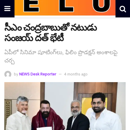
సీఎం చంద్రబాబుతో న‌టుడు
సంజయ్ దత్ భేటీ
ఏపీలో సినిమా షూటింగ్‌లు, ఫిలిం ప్రొడక్షన్ అంశాలపై
చర్చ
by
NEWS Desk Reporter
4 months ago