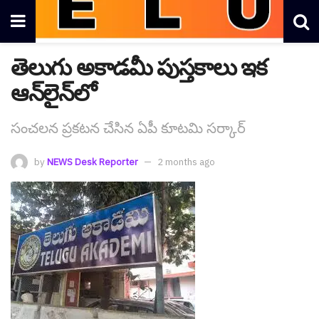
తెలుగు అకాడమీ పుస్తకాలు ఇక
ఆన్‌లైన్‌లో
సంచ‌ల‌న ప్ర‌క‌ట‌న చేసిన ఏపీ కూట‌మి స‌ర్కార్
by
NEWS Desk Reporter
2 months ago