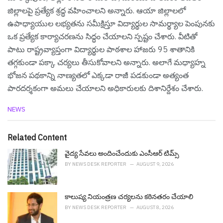
జిల్లాలపై ప్రత్యేక శ్రద్ధ వహించాలని అన్నారు. ఆయా జిల్లాలలో
ఉపాధ్యాయుల లభ్యతను సమీక్షిస్తూ విద్యార్థుల సామర్థ్యాల పెంపునకు
ఒక ప్రత్యేక కార్యాచరణను సిద్ధం చేయాలని స్పష్టం చేశారు. వీటితో
పాటు రాష్ట్రవ్యాప్తంగా విద్యార్థుల పాఠశాల హాజరు 95 శాతానికి
తగ్గకుండా పక్కా చర్యలు తీసుకోవాలని అన్నారు. అలాగే మధ్యాహ్న
భోజన పథకాన్ని నాణ్యతలో ఎక్కడా రాజీ పడకుండా అత్యంత
పారదర్శకంగా అమలు చేయాలని అధికారులకు దిశానిర్దేశం చేశారు.
C
NEWS
a
t
e
Related Content
g
o
వైద్య సేవ‌లు అందించేందుకు ఎంసీఆర్ టిమ్స్
r
BY
NEWS DESK REPORTER
AUGUST 9, 2026
i
e
s
కాలుష్య నియంత్రణ చర్యలను కఠినతరం చేయాలి
:
BY
NEWS DESK REPORTER
AUGUST 8, 2026