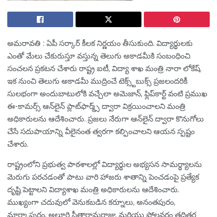
అమ‌రావ‌తి : ఏపీ స‌ర్కార్ కీల‌క నిర్ణ‌యం తీసుకుంది. విద్యార్థుల‌కు
ఎంతో మేలు చేకురుస్తూ వ‌స్తున్న తెలుగు అకాడ‌మీకి సంబంధించి
సంచ‌ల‌న ప్ర‌క‌ట‌న చేశారు రాష్ట్ర ఐటీ, విద్యా శాఖ మంత్రి నారా లోకేష్.
ఇక నుంచి తెలుగు అకాడమీ ముద్రించే టెక్స్ట్‌బుక్స్ ప్రజలందరికీ
సులభంగా అందుబాటులోకి వచ్చేలా అమెజాన్, ఫ్లిప్‌కార్ట్ వంటి ప్రముఖ
ఈ-కామర్స్ ఆన్‌లైన్ ప్లాట్‌ఫార్మ్స్‌ ద్వారా విక్రయించాలని మంత్రి
అధికారులను ఆదేశించారు. ప్రజలు నేరుగా ఆన్‌లైన్ ద్వారా కొనుగోలు
చేసే సదుపాయాన్ని వీలైనంత త్వరగా కల్పించాలని ఆయన స్పష్టం
చేశారు.
రాష్ట్రంలోని ప్రభుత్వ పాఠశాలల్లో విద్యార్థుల అభ్యసన సామర్థ్యాలను
మెరుగు పరచడంతో పాటు వారి హాజరు శాతాన్ని పెంచడంపై ప్రత్యేక
దృష్టి పెట్టాలని విద్యాశాఖ మంత్రి అధికారులను ఆదేశించారు.
ముఖ్యంగా చదువులో వెనుకబడిన కర్నూలు, అనంతపురం,
మార్కాపురం, అల్లూరి సీతారామరాజు, మరియు పోలవరం తదితర